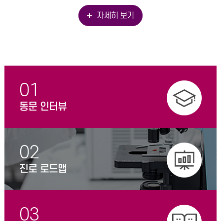
자세히 보기
01
동문 인터뷰
02
진로 로드맵
03